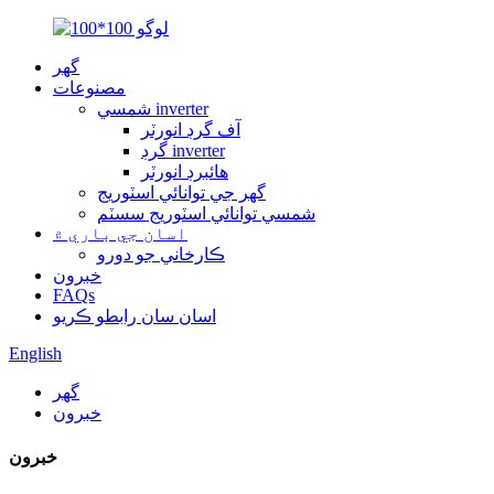
گهر
مصنوعات
شمسي inverter
آف گرڊ انورٽر
گرڊ inverter
هائبرڊ انورٽر
گھر جي توانائي اسٽوريج
شمسي توانائي اسٽوريج سسٽم
اسان جي باري ۾
ڪارخاني جو دورو
خبرون
FAQs
اسان سان رابطو ڪريو
English
گهر
خبرون
خبرون