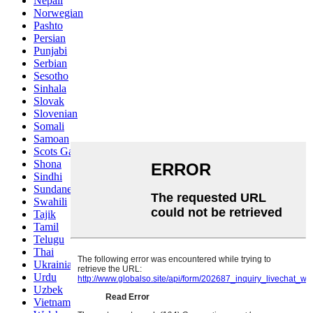
Nepali
Norwegian
Pashto
Persian
Punjabi
Serbian
Sesotho
Sinhala
Slovak
Slovenian
Somali
Samoan
Scots Gaelic
Shona
Sindhi
Sundanese
Swahili
Tajik
Tamil
Telugu
Thai
Ukrainian
Urdu
Uzbek
Vietnamese