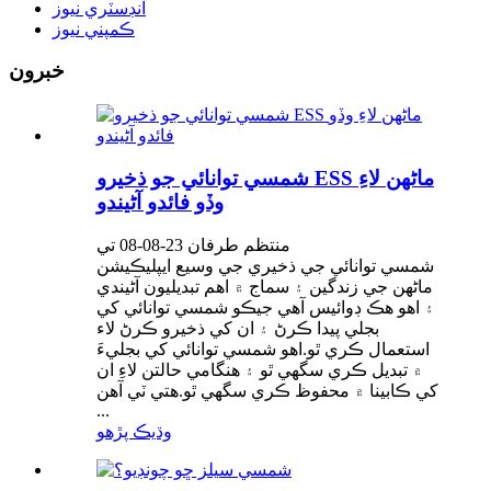
انڊسٽري نيوز
ڪمپني نيوز
خبرون
شمسي توانائي جو ذخيرو ESS ماڻهن لاءِ
وڏو فائدو آڻيندو
منتظم طرفان 23-08-08 تي
شمسي توانائي جي ذخيري جي وسيع ايپليڪيشن
ماڻهن جي زندگين ۽ سماج ۾ اهم تبديليون آڻيندي
۽ اهو هڪ ڊوائيس آهي جيڪو شمسي توانائي کي
بجلي پيدا ڪرڻ ۽ ان کي ذخيرو ڪرڻ لاء
استعمال ڪري ٿو.اهو شمسي توانائي کي بجليءَ
۾ تبديل ڪري سگهي ٿو ۽ هنگامي حالتن لاءِ ان
کي ڪابينا ۾ محفوظ ڪري سگهي ٿو.هتي ٽي آهن
...
وڌيڪ پڙهو