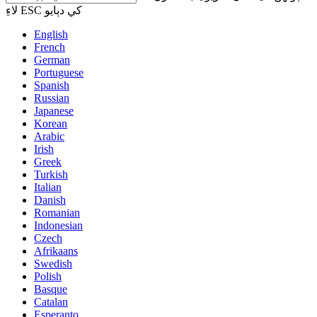
لاءِ ESC کي دٻايو
English
French
German
Portuguese
Spanish
Russian
Japanese
Korean
Arabic
Irish
Greek
Turkish
Italian
Danish
Romanian
Indonesian
Czech
Afrikaans
Swedish
Polish
Basque
Catalan
Esperanto