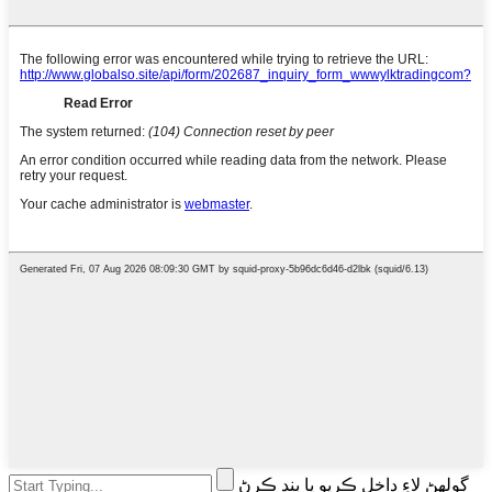
ڳولهڻ لاءِ داخل ڪريو يا بند ڪرڻ