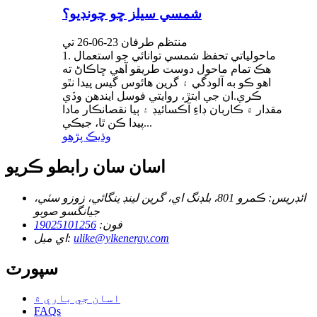
شمسي سيلز ڇو چونڊيو؟
منتظم طرفان 23-06-26 تي
1. ماحولياتي تحفظ شمسي توانائي جو استعمال
هڪ تمام ماحول دوست طريقو آهي ڇاڪاڻ ته
اهو ڪو به آلودگي ۽ گرين هائوس گيس پيدا نٿو
ڪري.ان جي ابتڙ، روايتي فوسل ايندھن وڏي
مقدار ۾ ڪاربان ڊاءِ آڪسائيڊ ۽ ٻيا نقصانڪار مادا
پيدا ڪن ٿا، جيڪي...
وڌيڪ پڙهو
اسان سان رابطو ڪريو
ائڊريس:
ڪمرو 801، بلڊنگ اي، گرين لينڊ ينگائي، زوزو سٽي،
جيانگسو صوبو
فون:
19025101256
ulike@ylkenergy.com
اي ميل:
سپورٽ
اسان جي باري ۾
FAQs