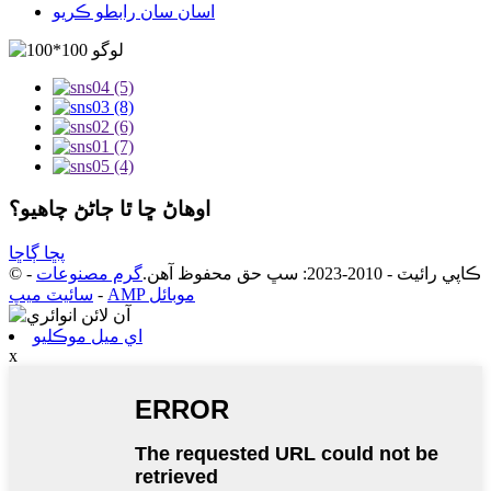
اسان سان رابطو ڪريو
اوهاڻ ڇا ٿا ڄاڻڻ چاهيو؟
پڇا ڳاڇا
© ڪاپي رائيٽ - 2010-2023: سڀ حق محفوظ آهن.
گرم مصنوعات
-
AMP موبائل
-
سائيٽ ميپ
اي ميل موڪليو
x